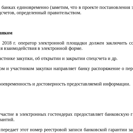
 банках единовременно (заметим, что в проекте постановления э
цсчетов, определенный правительством.
банком
2018 г. оператор электронной площадки должен заключить с
я взаимодействия в электронной форме.
тнике закупки, об открытии и закрытии спецсчета и др.
ом и участником закупки направляет банку распоряжение о пере
своевременность и достоверность предоставляемой информации.
 участие в электронных гостендерах предоставляет банковскую 
рантий.
ередает этот номер реестровой записи банковской гарантии за