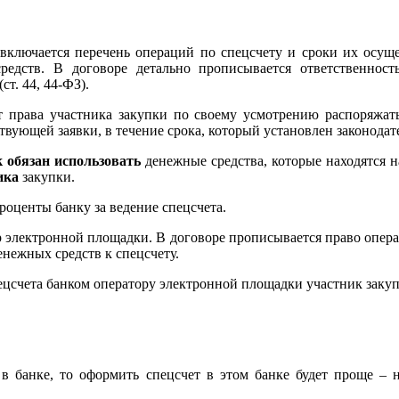
 включается перечень операций по спецсчету и сроки их осуще
едств. В договоре детально прописывается ответственност
т. 44, 44-ФЗ).
т права участника закупки по своему усмотрению распоряжат
твующей заявки, в течение срока, который установлен законодат
к обязан использовать
денежные средства, которые находятся н
ника
закупки.
роценты банку за ведение спецсчета.
ор электронной площадки. В договоре прописывается право опер
енежных средств к спецсчету.
ецсчета банком оператору электронной площадки участник заку
 в банке, то оформить спецсчет в этом банке будет проще – 